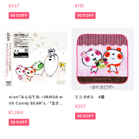
¥347
¥110
50%OFF
30%OFF
alan『みんなでね ~PANDA w
ミニタオル 4種
ith Candy BEAR's／「生き
¥367
る」』DVD付シングルCD
¥1,386
30%OFF
30%OFF