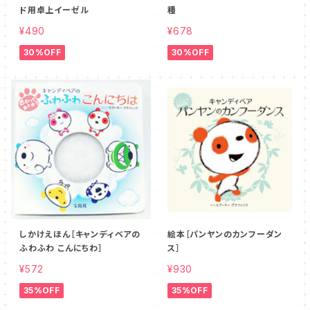
ド用卓上イーゼル
種
¥490
¥678
30%OFF
30%OFF
しかけえほん［キャンディベアの
絵本［パンヤンのカンフーダン
ふわふわ こんにちわ］
ス］
¥572
¥930
35%OFF
35%OFF