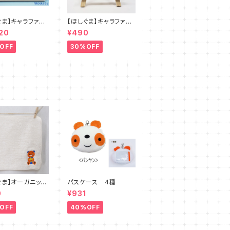
ぐま】キャラファイ
【ほしぐま】キャラファイ
４種
ンボード用卓上イーゼ
20
¥490
ル
OFF
30%OFF
ぐま】オーガニック
パスケース 4種
ンミニ刺繍タオル
0
¥931
OFF
40%OFF