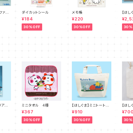
ファイ
ダイカットシール
メモ帳
【ほし
ンミニ
¥184
¥220
¥2,5
30%OFF
30%OFF
30%
リアファ
ミニタオル 4種
【ほしぐま】ミニトートバ
【ほし
ッグ
コット
¥367
¥910
¥70
２種
30%OFF
30%OFF
30%