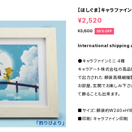
【ほしぐま】キャラファイ
¥2,520
¥3,600
30%OFF
International shipping 
●キャラファインミニ 4種
キャラアート株式会社の高品
で出力された 額装高精細複
お部屋、玄関でお楽しみ下さい
て飾ることも出来ます。
■サイズ：額装約W240×H18
■印刷：キャラファイン印刷