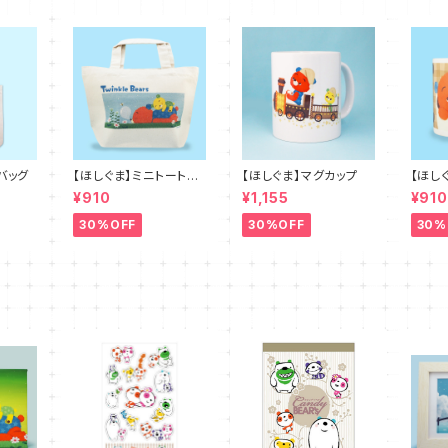
バッグ
【ほしぐま】ミニトートバ
【ほしぐま】マグカップ
【ほし
ッグ
プ
¥910
¥1,155
¥910
30%OFF
30%OFF
30%