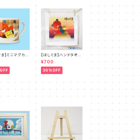
ぐま】ミニマグカッ
【ほしぐま】ハンドタオル
２種
¥700
OFF
30%OFF