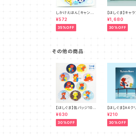
しかけえほん［キャンデ
【ほしぐま】キャラ
ィベアのふわふわ こん
ンボード４種
¥572
¥1,680
にちわ］
35%OFF
30%OFF
その他の商品
【ほしぐま】缶バッジ10
【ほしぐま】A4ク
個セット
イル
¥630
¥210
30%OFF
30%OFF