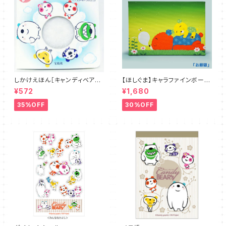
しかけえほん［キャンディベアの
【ほしぐま】キャラファインボード
ふわふわ こんにちわ］
４種
¥572
¥1,680
35%OFF
30%OFF