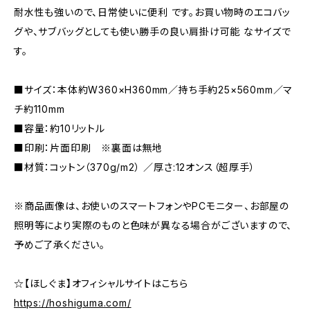
耐水性も強いので、日常使いに便利 です。お買い物時のエコバッ
グや、サブバッグとしても使い勝手の良い肩掛け可能 なサイズで
す。
■サイズ：本体約W360×H360mm／持ち手約25×560mm／マ
チ約110mm
■容量：約10リットル
■印刷：片面印刷 ※裏面は無地
■材質：コットン（370g/m2） ／厚さ:12オンス（超厚手）
※商品画像は、お使いのスマートフォンやPCモニター、お部屋の
照明等により実際のものと色味が異なる場合がございますので、
予めご了承ください。
☆【ほしぐま】オフィシャルサイトはこちら
https://hoshiguma.com/