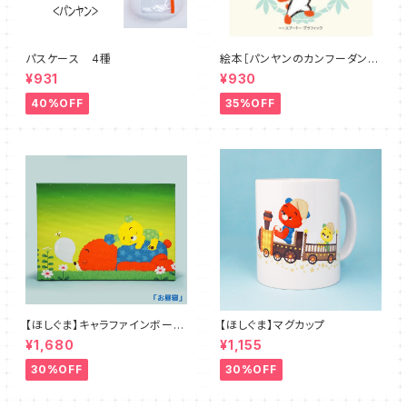
パスケース 4種
絵本［パンヤンのカンフーダン
ス］
¥931
¥930
40%OFF
35%OFF
【ほしぐま】キャラファインボード
【ほしぐま】マグカップ
４種
¥1,680
¥1,155
30%OFF
30%OFF