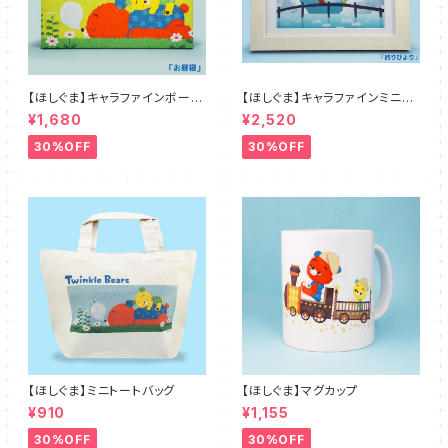
【ほしぐま】キャラファインボード
【ほしぐま】キャラファインミニ４
４種
種
¥1,680
¥2,520
30%OFF
30%OFF
【ほしぐま】ミニトートバッグ
【ほしぐま】マグカップ
¥910
¥1,155
30%OFF
30%OFF