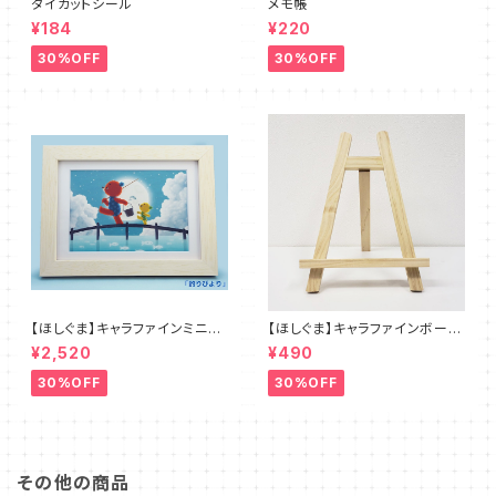
ダイカットシール
メモ帳
¥184
¥220
30%OFF
30%OFF
【ほしぐま】キャラファインミニ４
【ほしぐま】キャラファインボード
種
用卓上イーゼル
¥2,520
¥490
30%OFF
30%OFF
その他の商品